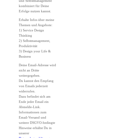
und Selbstmanagement
kombiniert für Deine
Erfolge nutzen kannst.
Erhalte Infos über meine
Themen und Angebote:
1) Service Design
Thinking
2) Selbstmanagement,
Produktivität
3) Design your Life &
Business
Deine Email-Adresse wird
nicht an Dritte
weitergegeben.
Du kannst den Empfang
von Emails jederzeit
widerrufen.
Dazu befindet sich am
Ende jeder Email ein
Abmelde-Link.
Informationen zum
Email-Versand und
weitere DSGVO-bedingte
Hinweise erhältst Du in
unserer