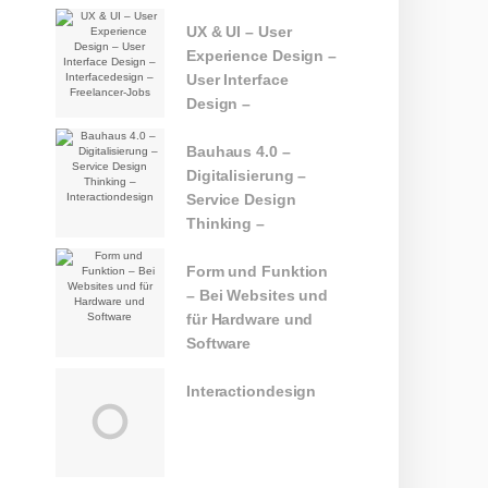
UX & UI – User
Experience Design –
User Interface
Design –
Interfacedesign –
Freelancer-Jobs
Bauhaus 4.0 –
Digitalisierung –
Service Design
Thinking –
Interactiondesign
Form und Funktion
– Bei Websites und
für Hardware und
Software
Interactiondesign