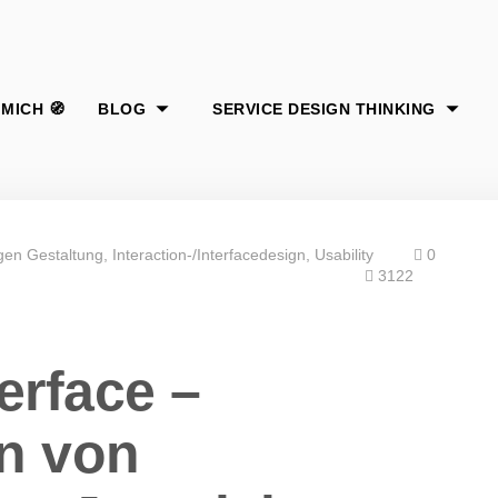
gen Gestaltung
Interaction-/Interfacedesign
Usability
0
3122
terface –
n von