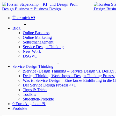
Über mich 🧭
Blog
Online Business
Online Marketing
Selbstmanagement
Service Design Thinking
New Work
DSGVO
Service Design Thinking
(Service) Design Thinking – Service Design vs. Design
Design Thinking Workshops – Design Thinking Prozess
Was ist Service Design – Eine kurze Einführung in die G
Der Service Design Prozess 4+1
Tipps & Tricks
Toolkits
Studenten-Projekte
0 Euro Angebote 🎁
Produkte