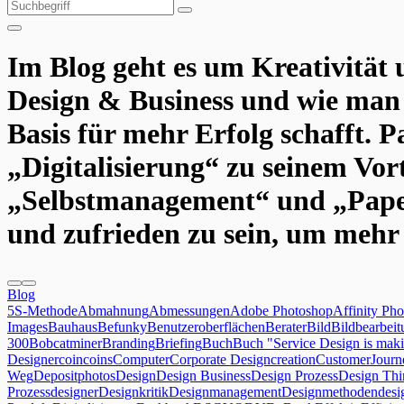
Suchen
Suchen
nach:
Im
Blog
geht es um Kreativität
Design & Business und wie man 
Basis für mehr Erfolg schafft. P
„Digitalisierung“ zu seinem Vor
„Selbstmanagement“ und „Paperle
und zufrieden zu sein, um mehr 
Blog
5S-Methode
Abmahnung
Abmessungen
Adobe Photoshop
Affinity Pho
Images
Bauhaus
Befunky
Benutzeroberflächen
Berater
Bild
Bildbearbeit
300
Bobcatminer
Branding
Briefing
Buch
Buch "Service Design is maki
Designer
coin
coins
Computer
Corporate Design
creation
CustomerJour
Weg
Depositphotos
Design
Design Business
Design Prozess
Design Thi
Prozess
designer
Designkritik
Designmanagement
Designmethoden
desi