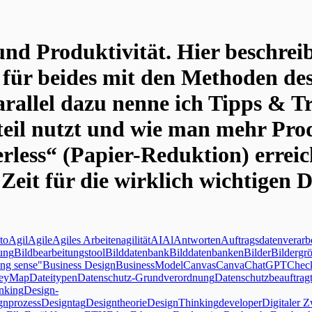
 und Produktivität. Hier beschr
für beides mit den Methoden des
arallel dazu nenne ich Tipps & T
teil nutzt und wie man mehr Pro
ss“ (Papier-Reduktion) erreicht.
Zeit für die wirklich wichtigen 
to
Agil
Agile
Agiles Arbeiten
agilität
AI
Al
Antworten
Auftragsdatenverarb
ung
Bildbearbeitungstool
Bilddatenbank
Bilddatenbanken
Bilder
Bildergr
ng sense"
Business Design
BusinessModelCanvas
Canva
ChatGPT
Check
neyMap
Dateitypen
Datenschutz-Grundverordnung
Datenschutzbeauftragt
nking
Design-
gnprozess
Designtag
Designtheorie
DesignThinking
developer
Digitaler Z