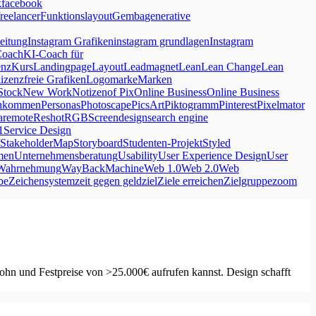
k
facebook
freelancer
Funktionslayout
Gemba
generative
eitung
Instagram Grafiken
instagram grundlagen
Instagram
Coach
KI-Coach für
enz
Kurs
Landingpage
Layout
Leadmagnet
Lean
Lean Change
Lean
lizenzfreie Grafiken
Logo
marke
Marken
Stock
New Work
Notizen
of Pix
Online Business
Online Business
inkommen
Personas
Photoscape
PicsArt
Piktogramm
Pinterest
Pixelmator
a
remote
Reshot
RGB
Screendesign
search engine
1
Service Design
StakeholderMap
Storyboard
Studenten-Projekt
Styled
men
Unternehmensberatung
Usability
User Experience Design
User
Wahrnehmung
WayBackMachine
Web 1.0
Web 2.0
Web
be
Zeichensystem
zeit gegen geld
ziel
Ziele erreichen
Zielgruppe
zoom
lohn und Festpreise von >25.000€ aufrufen kannst. Design schafft