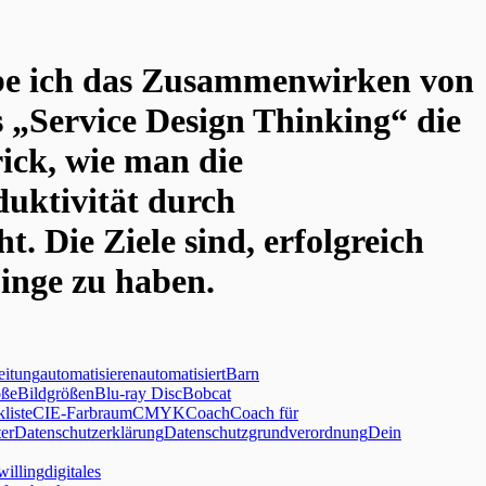
eibe ich das Zusammenwirken von
 „Service Design Thinking“ die
rick, wie man die
duktivität durch
 Die Ziele sind, erfolgreich
Dinge zu haben.
eitung
automatisieren
automatisiert
Barn
öße
Bildgrößen
Blu-ray Disc
Bobcat
liste
CIE-Farbraum
CMYK
Coach
Coach für
er
Datenschutzerklärung
Datenschutzgrundverordnung
Dein
willing
digitales