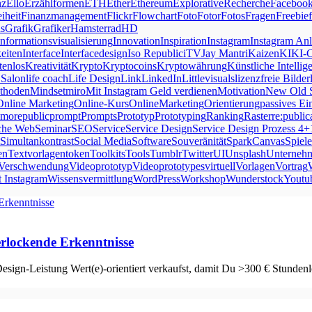
nz
Ello
Erzählformen
ETH
Ether
Ethereum
ExplorativeRecherche
Faceboo
iheit
Finanzmanagement
Flickr
Flowchart
Foto
Fotor
Fotos
Fragen
Freebie
s
Grafik
Grafiker
Hamsterrad
HD
Informationsvisualisierung
Innovation
Inspiration
Instagram
Instagram Anl
eiten
Interface
Interfacedesign
Iso Republic
iTV
Jay Mantri
Kaizen
KI
KI-
tenlos
Kreativität
Krypto
Kryptocoins
Kryptowährung
Künstliche Intellig
 Salon
life coach
Life Design
Link
LinkedIn
Littlevisuals
lizenzfreie Bilder
thoden
Mindset
miro
Mit Instagram Geld verdienen
Motivation
New Old 
Online Marketing
Online-Kurs
OnlineMarketing
Orientierung
passives E
morepublic
prompt
Prompts
Prototyp
Prototyping
Ranking
Raster
re:public
che Web
Seminar
SEO
Service
Service Design
Service Design Prozess 4+
Simultankontrast
Social Media
Software
Souveränität
SparkCanvas
Spiele
en
Textvorlagen
token
Toolkits
Tools
Tumblr
Twitter
UI
Unsplash
Unterneh
Verschwendung
Videoprototyp
Videoprototypes
virtuell
Vorlagen
Vortrag
t Instagram
Wissensvermittlung
WordPress
Workshop
Wunderstock
Youtu
rlockende Erkenntnisse
esign-Leistung Wert(e)-orientiert verkaufst, damit Du >300 € Stunden