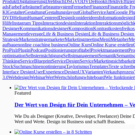
Produkt
Digitalisierung
Drehbuch
DSGVO
DVD
eBook
Effektiv
Effizie
ads
Farbe
Farbräume
Farbraumsystem
Fernseher
Finanzen
Finanzielle Fre
KI
Gestalter
Gestaltung
Gestaltungslayout
GlobalServiceJam
Google Plu
DVD
Helium
HumanCenteredDesign
Icon
idee
ideen
Informationdesign
Hilfe
Instagram Tipps
Interactiondesign
Interaktion
Interaktionsmöglichk
Designer
Kommunikationsdesigner
Komposition
Kontrast
kostenfrei
kos
Management
leverage
Life & Business Design
Life & Business Design
Strategie
Markenstratege
marketer
Marketing
meeting
Menü
Metapher
Me
aufbauen
online coaching business
Online Kurs
Online Kurse erstellen
Pro
Pixlr
Plugin
Podcast
Positionierung
profitabel
Projektmanagement
Pro
optimisation
Selbstermächtigung
Selbstmanagement
Semantik
Semantis
Thinking
ServiceBlueprint
ServiceDesign
ServiceMarketing
sichtbarkeit
Stock
Suchmaschinenoptimierung
Taylorismus
Templates
Texte schreib
Interface Design
UserExperienceDesign
UX
Varianten
Verkaufsprozess
3.0
Webdesign
Webinar
Wert
Wertschöpfung
whiteboard
Wie funktionier
Featured
Der Wert von Design für Dein Unternehmen – Ve
Wie Du als Designer (Kreative, Developer, Freelancer) Deine D
Wert und Werte. Design ist Business und schafft Business.