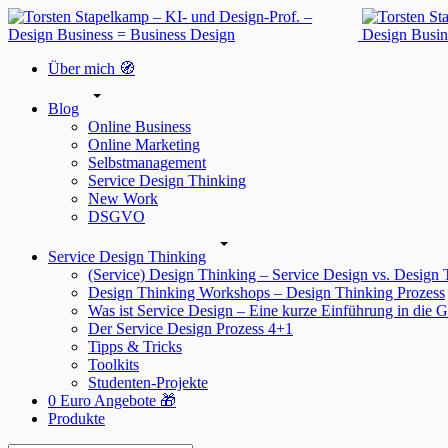
Über mich 🧭
Blog
Online Business
Online Marketing
Selbstmanagement
Service Design Thinking
New Work
DSGVO
Service Design Thinking
(Service) Design Thinking – Service Design vs. Design
Design Thinking Workshops – Design Thinking Prozess
Was ist Service Design – Eine kurze Einführung in die G
Der Service Design Prozess 4+1
Tipps & Tricks
Toolkits
Studenten-Projekte
0 Euro Angebote 🎁
Produkte