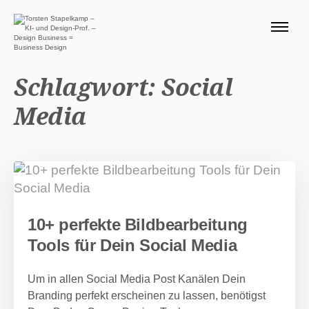
ÜBER MICH 🧭
BLOG
Schlagwort:
Social
SERVICE DESIGN THINKING
Media
0 EURO ANGEBOTE 🎁
PRODUKTE
Suchen nach:
Suc
10+ perfekte Bildbearbeitung
Tools für Dein Social Media
Um in allen Social Media Post Kanälen Dein
Branding perfekt erscheinen zu lassen, benötigst