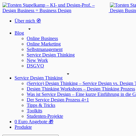
Über mich 🧭
Blog
Online Business
Online Marketing
Selbstmanagement
Service Design Thinking
New Work
DSGVO
Service Design Thinking
(Service) Design Thinking – Service Design vs. Design
Design Thinking Workshops – Design Thinking Prozess
Was ist Service Design – Eine kurze Einführung in die G
Der Service Design Prozess 4+1
Tipps & Tricks
Toolkits
Studenten-Projekte
0 Euro Angebote 🎁
Produkte