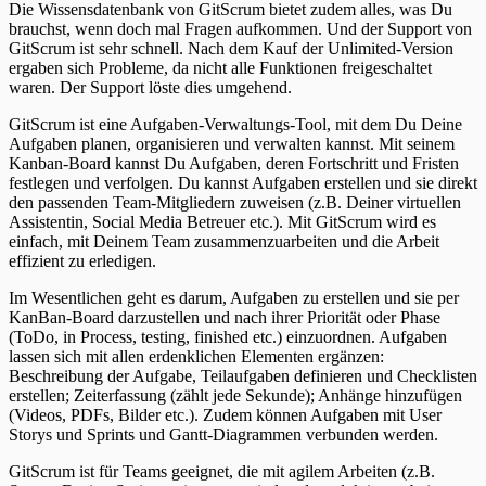
Die Wissensdatenbank von GitScrum bietet zudem alles, was Du
brauchst, wenn doch mal Fragen aufkommen. Und der Support von
GitScrum ist sehr schnell. Nach dem Kauf der Unlimited-Version
ergaben sich Probleme, da nicht alle Funktionen freigeschaltet
waren. Der Support löste dies umgehend.
GitScrum ist eine Aufgaben-Verwaltungs-Tool, mit dem Du Deine
Aufgaben planen, organisieren und verwalten kannst. Mit seinem
Kanban-Board kannst Du Aufgaben, deren Fortschritt und Fristen
festlegen und verfolgen. Du kannst Aufgaben erstellen und sie direkt
den passenden Team-Mitgliedern zuweisen (z.B. Deiner virtuellen
Assistentin, Social Media Betreuer etc.). Mit GitScrum wird es
einfach, mit Deinem Team zusammenzuarbeiten und die Arbeit
effizient zu erledigen.
Im Wesentlichen geht es darum, Aufgaben zu erstellen und sie per
KanBan-Board darzustellen und nach ihrer Priorität oder Phase
(ToDo, in Process, testing, finished etc.) einzuordnen. Aufgaben
lassen sich mit allen erdenklichen Elementen ergänzen:
Beschreibung der Aufgabe, Teilaufgaben definieren und Checklisten
erstellen; Zeiterfassung (zählt jede Sekunde); Anhänge hinzufügen
(Videos, PDFs, Bilder etc.). Zudem können Aufgaben mit User
Storys und Sprints und Gantt-Diagrammen verbunden werden.
GitScrum ist für Teams geeignet, die mit agilem Arbeiten (z.B.