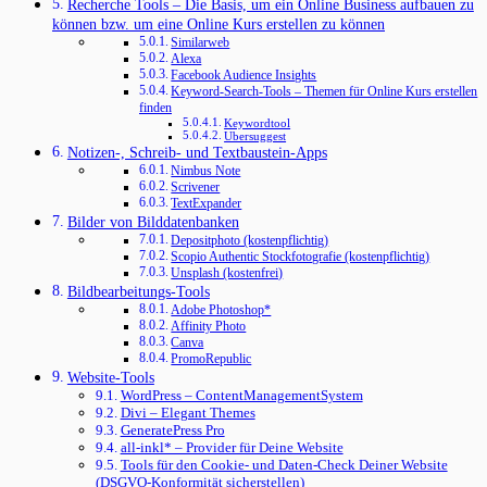
Recherche Tools – Die Basis, um ein Online Business aufbauen zu
können bzw. um eine Online Kurs erstellen zu können
Similarweb
Alexa
Facebook Audience Insights
Keyword-Search-Tools – Themen für Online Kurs erstellen
finden
Keywordtool
Ubersuggest
Notizen-, Schreib- und Textbaustein-Apps
Nimbus Note
Scrivener
TextExpander
Bilder von Bilddatenbanken
Depositphoto (kostenpflichtig)
Scopio Authentic Stockfotografie (kostenpflichtig)
Unsplash (kostenfrei)
Bildbearbeitungs-Tools
Adobe Photoshop*
Affinity Photo
Canva
PromoRepublic
Website-Tools
WordPress – ContentManagementSystem
Divi – Elegant Themes
GeneratePress Pro
all-inkl* – Provider für Deine Website
Tools für den Cookie- und Daten-Check Deiner Website
(DSGVO-Konformität sicherstellen)