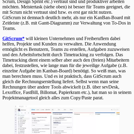
Scrum, Design Sprint etc.) vertraut sind und produktiver arbeiten
möchten. Meistertask (siehe oben) ist besser für Teams geeignet, die
mit Scrum nicht vertraut sind bzw. es erst gar nicht nutzen.
GitScrum ist demnach deutlich mehr, als nur ein KanBan-Board mit
Zeitleiste (z.B. mit Gantt-Diagramm) zur Verwaltung von To-Dos in
Teams.
GitScrum
*
will kleinen Unternehmen und Freiberuflern dabei
helfen, Projekte und Kunden zu verwalten. Die Anwendung
ermöglicht es Benutzern, Teams zu erstellen, Aufgaben zuzuweisen
und den Arbeitsfortschritt durch Timetracking zu verfolgen. Das
Timetracking dient einem selber aber auch den (freien) Mitarbeitern
dabei, festzustellen, wie lange man für die jeweilige Aufgabe (z.B.
einzelne Aufgabe im Kanban-Board) benötigt. So weiß man, was
man berechnen muss. Und es ist praktisch, dass GitScrum auch
gleich die Rechnungserstellung liefert. Selbst wenn man seine
Rechnungen über andere Tools abwickelt (z.B. über sevDesk,
Lexoffice, FastBill, Billomat, Papierkram etc.), hat man so in seinem
Projektmanagetool gleich alles zum Copy/Paste parat.