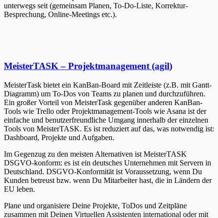
unterwegs seit (gemeinsam Planen, To-Do-Liste, Korrektur-
Besprechung, Online-Meetings etc.).
M
e
i
s
t
e
r
T
A
S
K
–
P
rojektmanagemen
t (agi
l
)
MeisterTask bietet ein KanBan-Board mit Zeitleiste (z.B. mit Gantt-
Diagramm) um To-Dos von Teams zu planen und durchzuführen.
Ein großer Vorteil von MeisterTask gegenüber anderen KanBan-
Tools wie Trello oder Projektmanagement-Tools wie Asana ist der
einfache und benutzerfreundliche Umgang innerhalb der einzelnen
Tools von MeisterTASK. Es ist reduziert auf das, was notwendig ist:
Dashboard, Projekte und Aufgaben.
Im Gegenzug zu den meisten Alternativen ist MeisterTASK
DSGVO-konform: es ist ein deutsches Unternehmen mit Servern in
Deutschland. DSGVO-Konformität ist Voraussetzung, wenn Du
Kunden betreust bzw. wenn Du Mitarbeiter hast, die in Ländern der
EU leben.
Plane und organisiere Deine Projekte, ToDos und Zeitpläne
zusammen mit Deinen Virtuellen Assistenten international oder mit