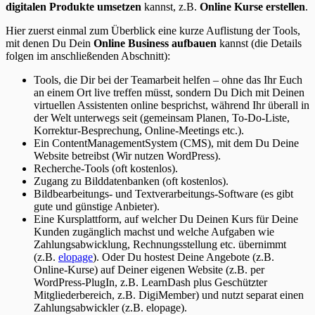
digitalen Produkte umsetzen
kannst, z.B.
Online Kurse erstellen
.
Hier zuerst einmal zum Überblick eine kurze Auflistung der Tools,
mit denen Du Dein
Online Business aufbauen
kannst (die Details
folgen im anschließenden Abschnitt):
Tools, die Dir bei der Teamarbeit helfen – ohne das Ihr Euch
an einem Ort live treffen müsst, sondern Du Dich mit Deinen
virtuellen Assistenten online besprichst, während Ihr überall in
der Welt unterwegs seit (gemeinsam Planen, To-Do-Liste,
Korrektur-Besprechung, Online-Meetings etc.).
Ein ContentManagementSystem (CMS), mit dem Du Deine
Website betreibst (Wir nutzen WordPress).
Recherche-Tools (oft kostenlos).
Zugang zu Bilddatenbanken (oft kostenlos).
Bildbearbeitungs- und Textverarbeitungs-Software (es gibt
gute und günstige Anbieter).
Eine Kursplattform, auf welcher Du Deinen Kurs für Deine
Kunden zugänglich machst und welche Aufgaben wie
Zahlungsabwicklung, Rechnungsstellung etc. übernimmt
(z.B.
elopage
). Oder Du hostest Deine Angebote (z.B.
Online-Kurse) auf Deiner eigenen Website (z.B. per
WordPress-PlugIn, z.B. LearnDash plus Geschützter
Mitgliederbereich, z.B. DigiMember) und nutzt separat einen
Zahlungsabwickler (z.B. elopage).