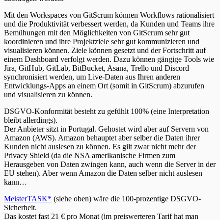
Mit den Workspaces von GitScrum können Workflows rationalisiert
und die Produktivität verbessert werden, da Kunden und Teams ihre
Bemühungen mit den Möglichkeiten von GitScrum sehr gut
koordinieren und ihre Projektziele sehr gut kommunizieren und
visualisieren können. Ziele können gesetzt und der Fortschritt auf
einem Dashboard verfolgt werden. Dazu können gängige Tools wie
Jira, GitHub, GitLab, BitBucket, Asana, Trello und Discord
synchronisiert werden, um Live-Daten aus Ihren anderen
Entwicklungs-Apps an einem Ort (somit in GitScrum) abzurufen
und visualisieren zu können.
DSGVO-Konformität besteht zu gefühlt 100% (eine Interpretation
bleibt allerdings).
Der Anbieter sitzt in Portugal. Gehostet wird aber auf Servern von
Amazon (AWS). Amazon behauptet aber selber die Daten ihrer
Kunden nicht auslesen zu können. Es gilt zwar nicht mehr der
Privacy Shield (da die NSA amerikanische Firmen zum
Herausgeben von Daten zwingen kann, auch wenn die Server in der
EU stehen). Aber wenn Amazon die Daten selber nicht auslesen
kann…
MeisterTASK*
(siehe oben) wäre die 100-prozentige DSGVO-
Sicherheit.
Das kostet fast 21 € pro Monat (im preiswerteren Tarif hat man