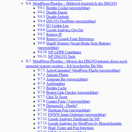
WordPress-PlugIns – Hilfreich bezüglich der DSGVO
Borlabs Cookie (unverzichtbar)
Disable Emojis
Disable Embeds
DSGVO PixelMate (unverzichtbar)
EU Cookie Law
Google Analytics Opt-Out
Remove IP
Remove Google Fonts References
Shariff Wrapper (Social Media Tools Buttons)
(unverzichtbar)
WP GDPR Compliance
WP DSGVO Tools
WordPress-PlugIns – Wegen der DSGVO müssen diese noch
passend justiert werden – Ich beschreibe Dir Wie
ActiveCampaign* WordPress-PlugIn (unverzichtbar)
Akismet Plugin
Antispam Bee (unverzichtbar)
AntiSpambot
Borlabs Cache
Broken Link Checker (unverzichtbar)
Click To Tweet
Contact Form 7 (unverzichtbar)
Digistore24 – PlugIn*
Duplicate Post (unverzichtbar)
EWWW Image Optimizer (unverzichtbar)
Google Analytics Dashboard for WP
Google Analytics for WordPress by MonsterInsights
Head, Footer and Post Injections