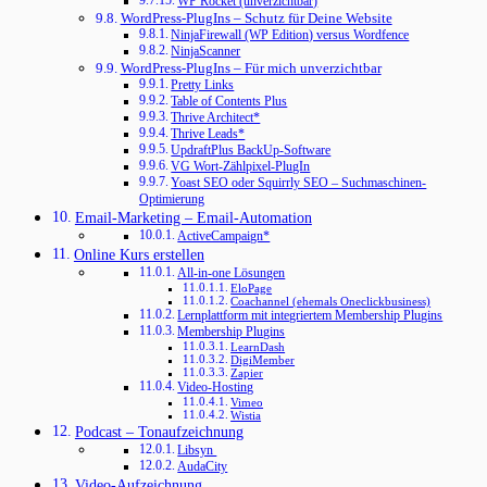
WP Rocket (unverzichtbar)
WordPress-PlugIns – Schutz für Deine Website
NinjaFirewall (WP Edition) versus Wordfence
NinjaScanner
WordPress-PlugIns – Für mich unverzichtbar
Pretty Links
Table of Contents Plus
Thrive Architect*
Thrive Leads*
UpdraftPlus BackUp-Software
VG Wort-Zählpixel-PlugIn
Yoast SEO oder Squirrly SEO – Suchmaschinen-
Optimierung
Email-Marketing – Email-Automation
ActiveCampaign*
Online Kurs erstellen
All-in-one Lösungen
EloPage
Coachannel (ehemals Oneclickbusiness)
Lernplattform mit integriertem Membership Plugins
Membership Plugins
LearnDash
DigiMember
Zapier
Video-Hosting
Vimeo
Wistia
Podcast – Tonaufzeichnung
Libsyn
AudaCity
Video-Aufzeichnung