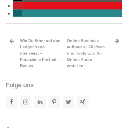
B
Wie Du Ether auf den
Online Business
e
Ledger Nano
aufbauen | 70 Ideen
überweist –
und Tools u. a. für
i
Finanzielle Freiheit –
Online Kurse
Basics
erstellen
t
r
Folge uns
a
Facebook
Instagram
LinkedIn
Pinterest
Twitter
Xing
g
s