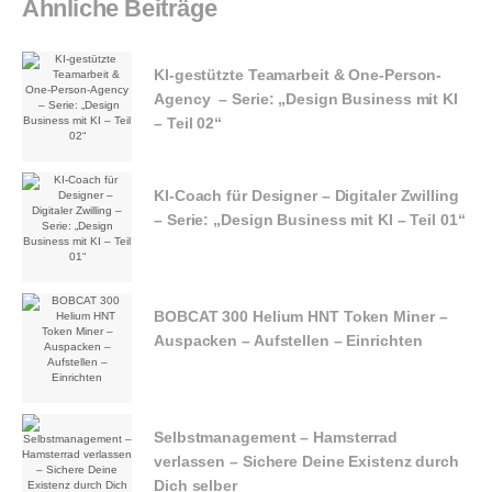
n
Ähnliche Beiträge
a
KI-gestützte Teamarbeit & One-Person-
v
Agency – Serie: „Design Business mit KI
– Teil 02“
i
g
KI-Coach für Designer – Digitaler Zwilling
– Serie: „Design Business mit KI – Teil 01“
a
t
i
BOBCAT 300 Helium HNT Token Miner –
Auspacken – Aufstellen – Einrichten
o
n
Selbstmanagement – Hamsterrad
verlassen – Sichere Deine Existenz durch
Dich selber