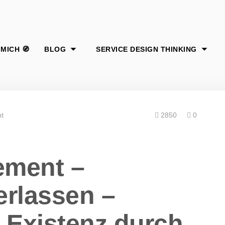
t
2850
0
ement –
erlassen –
 Existenz durch