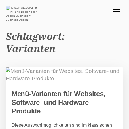
ÜBER MICH 🧭
BLOG
Schlagwort:
SERVICE DESIGN THINKING
Varianten
0 EURO ANGEBOTE 🎁
PRODUKTE
Suchen nach:
Suc
Menü-Varianten für Websites,
Software- und Hardware-
Produkte
Diese Auswahlmöglichkeiten sind im klassischen