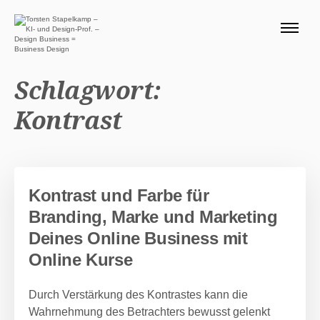
ÜBER MICH 🧭
BLOG
Schlagwort:
SERVICE DESIGN THINKING
Kontrast
0 EURO ANGEBOTE 🎁
PRODUKTE
Kontrast und Farbe für
Suchen nach:
Branding, Marke und Marketing
Suc
Deines Online Business mit
Online Kurse
Durch Verstärkung des Kontrastes kann die
Wahrnehmung des Betrachters bewusst gelenkt