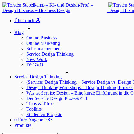
Über mich 🧭
Blog
Online Business
Online Marketing
Selbstmanagement
Service Design Thinking
New Work
DSGVO
Service Design Thinking
(Service) Design Thinking – Service Design vs. Design
Design Thinking Workshops – Design Thinking Prozess
Was ist Service Design – Eine kurze Einführung in die G
Der Service Design Prozess 4+1
Tipps & Tricks
Toolkits
Studenten-Projekte
0 Euro Angebote 🎁
Produkte