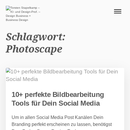
ÜBER MICH 🧭
BLOG
Schlagwort:
SERVICE DESIGN THINKING
Photoscape
0 EURO ANGEBOTE 🎁
PRODUKTE
Suchen nach:
Suc
10+ perfekte Bildbearbeitung
Tools für Dein Social Media
Um in allen Social Media Post Kanälen Dein
Branding perfekt erscheinen zu lassen, benötigst