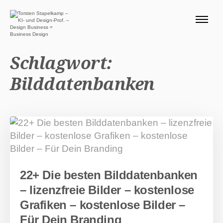
ÜBER MICH 🧭
BLOG
Schlagwort:
SERVICE DESIGN THINKING
Bilddatenbanken
0 EURO ANGEBOTE 🎁
PRODUKTE
Suchen nach:
Suc
22+ Die besten Bilddatenbanken
– lizenzfreie Bilder – kostenlose
Grafiken – kostenlose Bilder –
Für Dein Branding