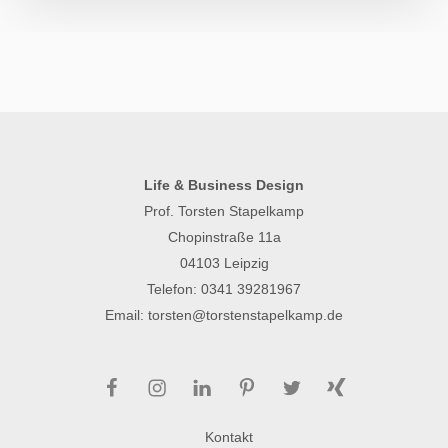
Life & Business Design
Prof. Torsten Stapelkamp
Chopinstraße 11a
04103 Leipzig
Telefon:
0341 39281967
Email:
torsten@torstenstapelkamp.de
Facebook
Instagram
LinkedIn
Pinterest
Twitter
Xing
Kontakt