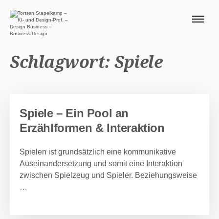
ÜBER MICH 🧭
BLOG
Schlagwort:
Spiele
SERVICE DESIGN THINKING
0 EURO ANGEBOTE 🎁
PRODUKTE
Spiele – Ein Pool an
Erzählformen & Interaktion
Suchen nach:
Suc
Spielen ist grundsätzlich eine kommunikative
Auseinandersetzung und somit eine Interaktion
zwischen Spielzeug und Spieler. Beziehungsweise
…