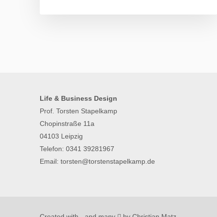
Life & Business Design
Prof. Torsten Stapelkamp
Chopinstraße 11a
04103 Leipzig
Telefon:
0341 39281967
Email:
torsten@torstenstapelkamp.de
Created with
and many
by
Christian Matz