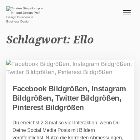
ÜBER MICH 🧭
BLOG
Schlagwort:
Ello
SERVICE DESIGN THINKING
0 EURO ANGEBOTE 🎁
PRODUKTE
Facebook Bildgrößen, Instagram
Suchen nach:
Suc
Bildgrößen, Twitter Bildgrößen,
Pinterest Bildgrößen
Du erreichst 2-3 mal so viel Interaktion, wenn Du
Deine Social Media Posts mit Bildern
veröffentlichst. Nutze die korrekten Abmessungen,