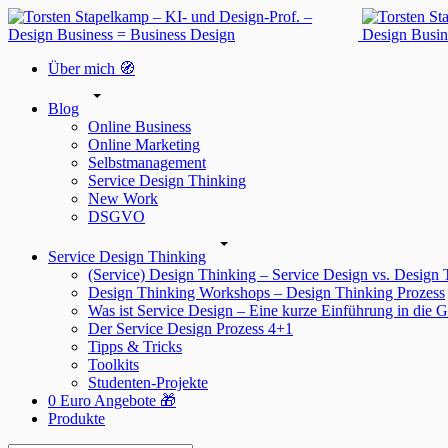
Über mich 🧭
Blog
Online Business
Online Marketing
Selbstmanagement
Service Design Thinking
New Work
DSGVO
Service Design Thinking
(Service) Design Thinking – Service Design vs. Design
Design Thinking Workshops – Design Thinking Prozess
Was ist Service Design – Eine kurze Einführung in die G
Der Service Design Prozess 4+1
Tipps & Tricks
Toolkits
Studenten-Projekte
0 Euro Angebote 🎁
Produkte