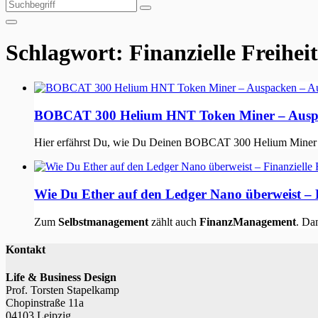
Suchen
Suchen
nach:
Schlagwort:
Finanzielle Freiheit
BOBCAT 300 Helium HNT Token Miner – Auspack
Hier erfährst Du, wie Du Deinen BOBCAT 300 Helium Miner ein
Wie Du Ether auf den Ledger Nano überweist – Fi
Zum
Selbstmanagement
zählt auch
FinanzManagement
. Da
Kontakt
Life & Business Design
Prof. Torsten Stapelkamp
Chopinstraße 11a
04103 Leipzig