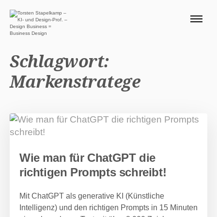
ÜBER MICH 🧭
BLOG
Schlagwort:
SERVICE DESIGN THINKING
Markenstratege
0 EURO ANGEBOTE 🎁
PRODUKTE
Suchen nach:
Suc
Wie man für ChatGPT die
richtigen Prompts schreibt!
Mit ChatGPT als generative KI (Künstliche
Intelligenz) und den richtigen Prompts in 15 Minuten