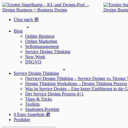
Über mich 🧭
Blog
Online Business
Online Marketing
Selbstmanagement
Service Design Thinking
New Work
DSGVO
Service Design Thinking
(Service) Design Thinking – Service Design vs. Design
Design Thinking Workshops – Design Thinking Prozess
Was ist Service Design – Eine kurze Einführung in die G
Der Service Design Prozess 4+1
Tipps & Tricks
Toolkits
Studenten-Projekte
0 Euro Angebote 🎁
Produkte