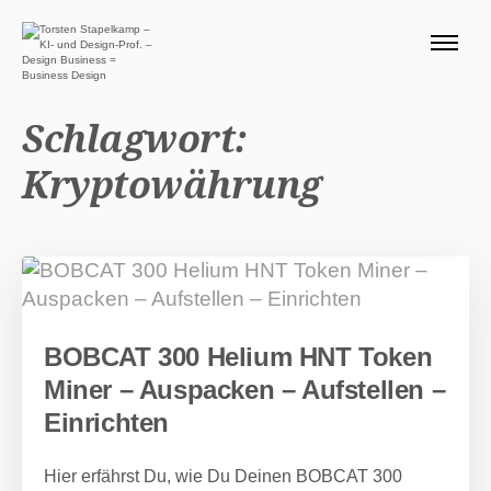
ÜBER MICH 🧭
BLOG
Schlagwort:
SERVICE DESIGN THINKING
Kryptowährung
0 EURO ANGEBOTE 🎁
PRODUKTE
Suchen nach:
Suc
BOBCAT 300 Helium HNT Token
Miner – Auspacken – Aufstellen –
Einrichten
Hier erfährst Du, wie Du Deinen BOBCAT 300