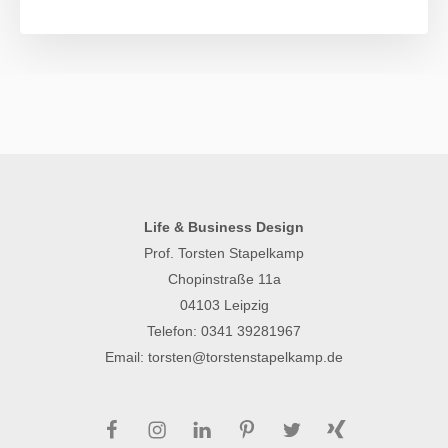
Life & Business Design
Prof. Torsten Stapelkamp
Chopinstraße 11a
04103 Leipzig
Telefon:
0341 39281967
Email:
torsten@torstenstapelkamp.de
Facebook
Instagram
LinkedIn
Pinterest
Twitter
Xing