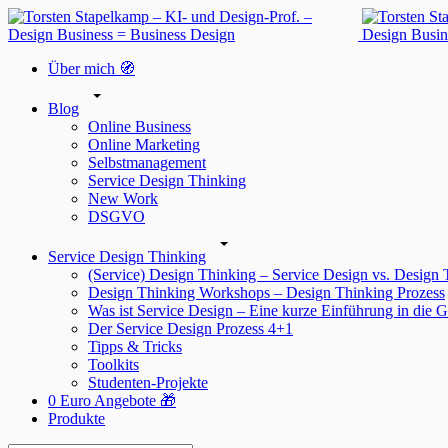
Über mich 🧭
Blog
Online Business
Online Marketing
Selbstmanagement
Service Design Thinking
New Work
DSGVO
Service Design Thinking
(Service) Design Thinking – Service Design vs. Design
Design Thinking Workshops – Design Thinking Prozess
Was ist Service Design – Eine kurze Einführung in die G
Der Service Design Prozess 4+1
Tipps & Tricks
Toolkits
Studenten-Projekte
0 Euro Angebote 🎁
Produkte