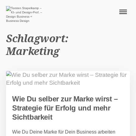
ÜBER MICH 🧭
BLOG
Schlagwort:
SERVICE DESIGN THINKING
Marketing
0 EURO ANGEBOTE 🎁
PRODUKTE
Suchen nach:
Suc
Wie Du selber zur Marke wirst –
Strategie für Erfolg und mehr
Sichtbarkeit
Wie Du Deine Marke für Dein Business arbeiten