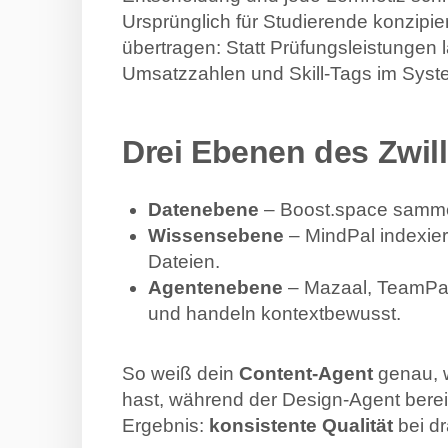
Ursprünglich für Studierende konzipier
übertragen: Statt Prüfungsleistungen 
Umsatz­zahlen und Skill-Tags im Syst
Drei Ebenen des Zwil
Datenebene
– Boost.space sammel
Wissensebene
– MindPal indexier
Dateien.
Agentenebene
– Mazaal, TeamPal 
und handeln kontextbewusst.
So weiß dein
Content-Agent
genau, 
hast, während der Design-Agent berei
Ergebnis:
konsistente Qualität
bei d