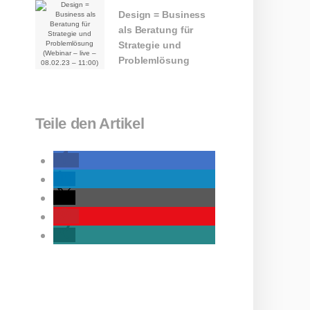
und mit KI &
Design = Business
ChatGPT
als Beratung für
Strategie und
Problemlösung
(Webinar – live –
08.02.23 – 11:00)
Teile den Artikel