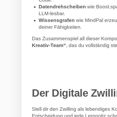
Datendrehscheiben
wie Boost.spa
LLM-lesbar.
Wissensgrafen
wie MindPal erzeu
deiner Fähigkeiten.
Das Zusammenspiel all dieser Kompon
Kreativ-Team“
, das du vollständig st
Der Digitale Zwill
Stell dir den Zwilling als lebendiges 
Entscheidung und jede Lernnotiz schr