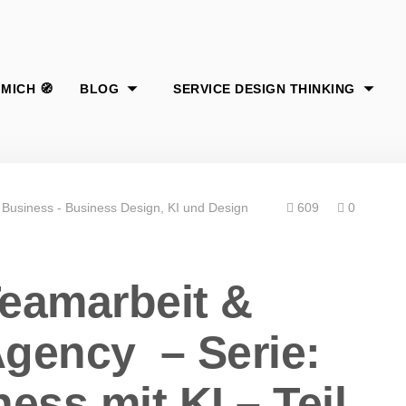
 Business - Business Design
KI und Design
609
0
Teamarbeit &
gency – Serie:
ess mit KI – Teil