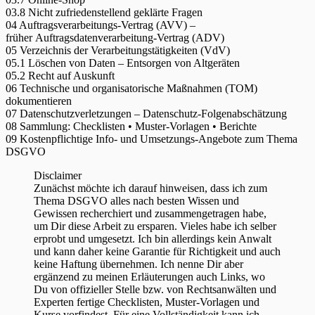
03.8 Nicht zufriedenstellend geklärte Fragen
04 Auftragsverarbeitungs-Vertrag (AVV) –
früher Auftragsdatenverarbeitung-Vertrag (ADV)
05 Verzeichnis der Verarbeitungstätigkeiten (VdV)
05.1 Löschen von Daten – Entsorgen von Altgeräten
05.2 Recht auf Auskunft
06 Technische und organisatorische Maßnahmen (TOM)
dokumentieren
07 Datenschutzverletzungen – Datenschutz-Folgenabschätzung
08 Sammlung: Checklisten • Muster-Vorlagen • Berichte
09 Kostenpflichtige Info- und Umsetzungs-Angebote zum Thema
DSGVO
Disclaimer
Zunächst möchte ich darauf hinweisen, dass ich zum
Thema DSGVO alles nach besten Wissen und
Gewissen recherchiert und zusammengetragen habe,
um Dir diese Arbeit zu ersparen. Vieles habe ich selber
erprobt und umgesetzt. Ich bin allerdings kein Anwalt
und kann daher keine Garantie für Richtigkeit und auch
keine Haftung übernehmen. Ich nenne Dir aber
ergänzend zu meinen Erläuterungen auch Links, wo
Du von offizieller Stelle bzw. von Rechtsanwälten und
Experten fertige Checklisten, Muster-Vorlagen und
Kurse vorfindest. Für eine Vollständigkeit kann ich