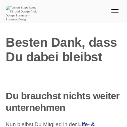
ÜBER MICH 🧭
BLOG
SERVICE DESIGN THINKING
Besten Dank, dass
0 EURO ANGEBOTE 🎁
Du dabei bleibst
PRODUKTE
Suchen nach:
Such
Du brauchst nichts weiter
unternehmen
Nun bleibst Du Mitglied in der
Life- &