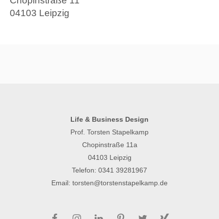
Chopinstraße 11
04103 Leipzig
Life & Business Design
Prof. Torsten Stapelkamp
Chopinstraße 11a
04103 Leipzig
Telefon:
0341 39281967
Email:
torsten@torstenstapelkamp.de
Facebook
Instagram
LinkedIn
Pinterest
Twitter
Xing