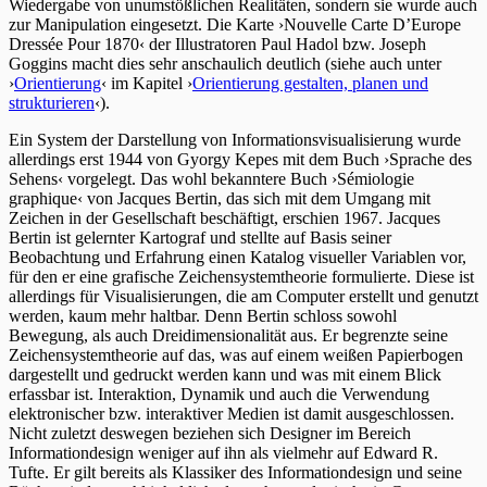
Wiedergabe von unumstößlichen Realitäten, sondern sie wurde auch
zur Manipulation eingesetzt. Die Karte ›Nouvelle Carte D’Europe
Dressée Pour 1870‹ der Illustratoren Paul Hadol bzw. Joseph
Goggins macht dies sehr anschaulich deutlich (siehe auch unter
›
Orientierung
‹ im Kapitel ›
Orientierung gestalten, planen und
strukturieren
‹).
Ein System der Darstellung von Informationsvisualisierung wurde
allerdings erst 1944 von Gyorgy Kepes mit dem Buch ›Sprache des
Sehens‹ vorgelegt. Das wohl bekanntere Buch ›Sémiologie
graphique‹ von Jacques Bertin, das sich mit dem Umgang mit
Zeichen in der Gesellschaft beschäftigt, erschien 1967. Jacques
Bertin ist gelernter Kartograf und stellte auf Basis seiner
Beobachtung und Erfahrung einen Katalog visueller Variablen vor,
für den er eine grafische Zeichensystemtheorie formulierte. Diese ist
allerdings für Visualisierungen, die am Computer erstellt und genutzt
werden, kaum mehr haltbar. Denn Bertin schloss sowohl
Bewegung, als auch Dreidimensionalität aus. Er begrenzte seine
Zeichensystemtheorie auf das, was auf einem weißen Papierbogen
dargestellt und gedruckt werden kann und was mit einem Blick
erfassbar ist. Interaktion, Dynamik und auch die Verwendung
elektronischer bzw. interaktiver Medien ist damit ausgeschlossen.
Nicht zuletzt deswegen beziehen sich Designer im Bereich
Informationdesign weniger auf ihn als vielmehr auf Edward R.
Tufte. Er gilt bereits als Klassiker des Informationdesign und seine