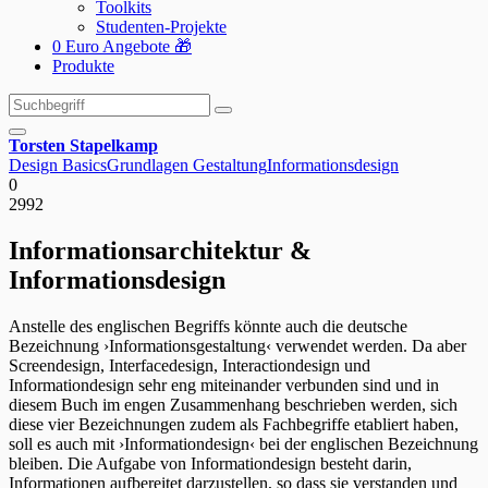
Toolkits
Studenten-Projekte
0 Euro Angebote 🎁
Produkte
Suchen
Suchen
nach:
Torsten Stapelkamp
Design Basics
Grundlagen Gestaltung
Informationsdesign
0
2992
Informationsarchitektur &
Informationsdesign
Anstelle des englischen Begriffs könnte auch die deutsche
Bezeichnung ›Informationsgestaltung‹ verwendet werden. Da aber
Screendesign, Interfacedesign, Interactiondesign und
Informationdesign sehr eng miteinander verbunden sind und in
diesem Buch im engen Zusammenhang beschrieben werden, sich
diese vier Bezeichnungen zudem als Fachbegriffe etabliert haben,
soll es auch mit ›Informationdesign‹ bei der englischen Bezeichnung
bleiben. Die Aufgabe von Informationdesign besteht darin,
Informationen aufbereitet darzustellen, so dass sie verstanden und