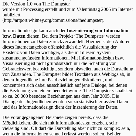
Die Version 1.0 von The Dumpster
wurde mit Processing erstellt und zum Valentinstag 2006 im Internet
publiziert
(http://artport.whitney.org/commissions/thedumpster).
Informationdesign kann auch der
Inszenierung von Information
bzw. Daten
dienen. Bei dem Projekt ›The Dumpster‹ werden
Informationen zu Daten zurückverwandelt. Hierbei ist den Autoren
dieses Internetangebots offensichtlich die Visualisierung der
Existenz von Daten wichtiger, als die mit diesem System
zusammengefassten Informationen. Mit Informationdesign bzw.
Visualisierung ist nicht grundsätzlich nur die Schaffung von
Gebrauchswert beabsichtigt, sondern bisweilen auch die Darstellung
von Zuständen. The Dumpster bildet Textdaten aus Weblogs ab, in
denen Jugendliche ihre Paarbeziehungen diskutieren, und
konzentriert sich dabei ausschließlich auf jene Dialoge, bei denen
die Beziehung von einem beendet wurde. The Dumpster visualisiert
so ca. 20 000 beendete Beziehungen aus dem Jahr 2005. Die
Dialoge der Jugendlichen werden so zu statistisch erfassten Daten
und das Informationdesign dient der Inszenierung der Daten.
Die vorangegangenen Beispiele zeigen bereits, dass die
Möglichkeiten, die sich mit Informationdesign ergeben, sehr
vielseitig sind. Oft darf die Darstellung aber nicht zu komplex sein,
wenn die Informationen schnell erfasst werden sollen. Bei der