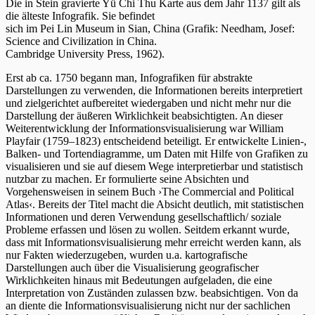
Die in Stein gravierte Yü Chi Thu Karte aus dem Jahr 1137 gilt als
die älteste Infografik. Sie befindet
sich im Pei Lin Museum in Sian, China (Grafik: Needham, Josef:
Science and Civilization in China.
Cambridge University Press, 1962).
Erst ab ca. 1750 begann man, Infografiken für abstrakte
Darstellungen zu verwenden, die Informationen bereits interpretiert
und zielgerichtet aufbereitet wiedergaben und nicht mehr nur die
Darstellung der äußeren Wirklichkeit beabsichtigten. An dieser
Weiterentwicklung der Informationsvisualisierung war William
Playfair (1759–1823) entscheidend beteiligt. Er entwickelte Linien-,
Balken- und Tortendiagramme, um Daten mit Hilfe von Grafiken zu
visualisieren und sie auf diesem Wege interpretierbar und statistisch
nutzbar zu machen. Er formulierte seine Absichten und
Vorgehensweisen in seinem Buch ›The Commercial and Political
Atlas‹. Bereits der Titel macht die Absicht deutlich, mit statistischen
Informationen und deren Verwendung gesellschaftlich/ soziale
Probleme erfassen und lösen zu wollen. Seitdem erkannt wurde,
dass mit Informationsvisualisierung mehr erreicht werden kann, als
nur Fakten wiederzugeben, wurden u.a. kartografische
Darstellungen auch über die Visualisierung geografischer
Wirklichkeiten hinaus mit Bedeutungen aufgeladen, die eine
Interpretation von Zuständen zulassen bzw. beabsichtigen. Von da
an diente die Informationsvisualisierung nicht nur der sachlichen