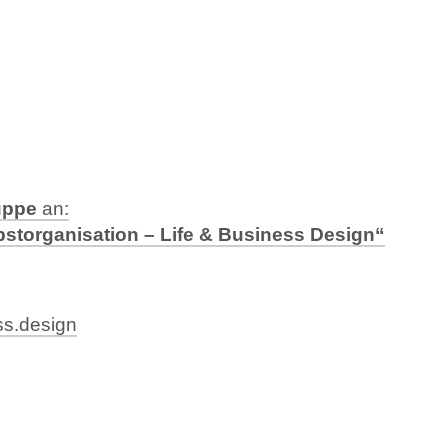
uppe
an:
bstorganisation – Life & Business Design“
ss.design