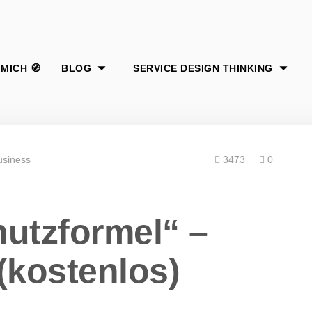
usiness
3473
0
utzformel“ –
kostenlos)