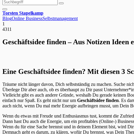
Suchen
Suchen
nach:
Torsten Stapelkamp
Blog
Online Business
Selbstmanagement
1
4311
Geschäftsidee finden – Aus Notizen Ideen 
Eine Geschäftsidee finden? Mit diesen 3 Sc
Träume nicht länger davon, Dich selbstständig zu machen. Suche nich
Überlege Dir aber auch, ob es überhaupt zu Dir passt Unternehmer*in
Vielleicht gibt es auch andere Gründe, weshalb Du gerade keinen B
einfach nur Spaß. Es geht nicht nur um
Geschäftsidee finden
. Es dar
auch nicht, wenn Du mal mehr Energie aufbringen musst, um Dein Bu
Wenn du etwas mit Freude und Enthusiasmus tust, kommt die Zufrieden
Dann hast Du auch die Energie, um ein profitables (Online-) Busines
Wenn du für eine Sache brennst und in deinem Element bist, wird Dir
Demnach geht es darum, zu klären, wofür Du brennst, was Dein Thema