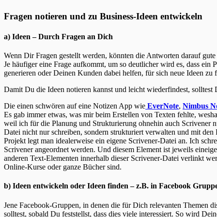
Fragen notieren und zu Business-Ideen entwickeln
a) Ideen – Durch Fragen an Dich
Wenn Dir Fragen gestellt werden, könnten die Antworten darauf gute
Je häufiger eine Frage aufkommt, um so deutlicher wird es, dass ein 
generieren oder Deinen Kunden dabei helfen, für sich neue Ideen zu f
Damit Du die Ideen notieren kannst und leicht wiederfindest, solltes
Die einen schwören auf eine Notizen App wie
EverNote
,
Nimbus N
Es gab immer etwas, was mir beim Erstellen von Texten fehlte, wesha
weil ich für die Planung und Strukturierung ohnehin auch Scrivener 
Datei nicht nur schreiben, sondern strukturiert verwalten und mit den
Projekt legt man idealerweise ein eigene Scrivener-Datei an. Ich schr
Scrivener angeordnet werden. Und diesem Element ist jeweils eineige
anderen Text-Elementen innerhalb dieser Scrivener-Datei verlinkt werd
Online-Kurse oder ganze Bücher sind.
b) Ideen entwickeln oder Ideen finden – z.B. in Facebook Grupp
Jene Facebook-Gruppen, in denen die für Dich relevanten Themen di
solltest, sobald Du feststellst, dass dies viele interessiert. So wi