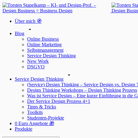
Über mich 🧭
Blog
Online Business
Online Marketing
Selbstmanagement
Service Design Thinking
New Work
DSGVO
Service Design Thinking
(Service) Design Thinking – Service Design vs. Design
Design Thinking Workshops – Design Thinking Prozess
Was ist Service Design – Eine kurze Einführung in die G
Der Service Design Prozess 4+1
Tipps & Tricks
Toolkits
Studenten-Projekte
0 Euro Angebote 🎁
Produkte