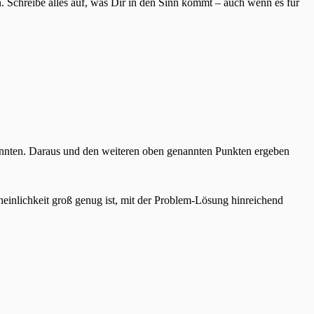
n. Schreibe alles auf, was Dir in den Sinn kommt – auch wenn es für
n könnten. Daraus und den weiteren oben genannten Punkten ergeben
cheinlichkeit groß genug ist, mit der Problem-Lösung hinreichend