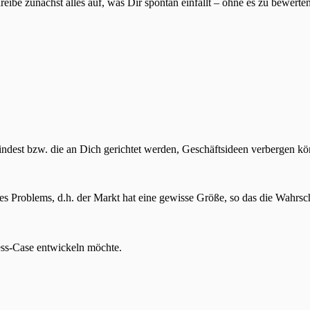
ibe zunächst alles auf, was Dir spontan einfällt – ohne es zu bewerte
rall findest bzw. die an Dich gerichtet werden, Geschäftsideen verberge
ieses Problems, d.h. der Markt hat eine gewisse Größe, so das die Wahrs
ness-Case entwickeln möchte.