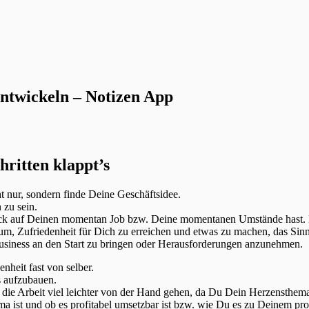
entwickeln – Notizen App
hritten klappt’s
t nur, sondern finde Deine Geschäftsidee.
 zu sein.
ock auf Deinen momentan Job bzw. Deine momentanen Umstände hast. Le
um, Zufriedenheit für Dich zu erreichen und etwas zu machen, das Sinn e
siness an den Start zu bringen oder Herausforderungen anzunehmen.
heit fast von selber.
s aufzubauen.
 die Arbeit viel leichter von der Hand gehen, da Du Dein Herzensthema 
 ist und ob es profitabel umsetzbar ist bzw. wie Du es zu Deinem pro