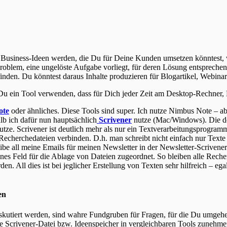
 Business-Ideen werden, die Du für Deine Kunden umsetzen könntest, w
Problem, eine ungelöste Aufgabe vorliegt, für deren Lösung entsprechend
inden. Du könntest daraus Inhalte produzieren für Blogartikel, Webinar
t Du ein Tool verwenden, dass für Dich jeder Zeit am Desktop-Rechner, 
ote
oder ähnliches. Diese Tools sind super. Ich nutze Nimbus Note – 
lb ich dafür nun hauptsächlich
Scrivener
nutze (Mac/Windows). Die dor
nutze. Scrivener ist deutlich mehr als nur ein Textverarbeitungsprogr
 Recherchedateien verbinden. D.h. man schreibt nicht einfach nur Texte
eibe all meine Emails für meinen Newsletter in der Newsletter-Scrivene
nes Feld für die Ablage von Dateien zugeordnet. So bleiben alle Rech
en. All dies ist bei jeglicher Erstellung von Texten sehr hilfreich – e
en
skutiert werden, sind wahre Fundgruben für Fragen, für die Du umge
rd Deine Scrivener-Datei bzw. Ideenspeicher in vergleichbaren Tools z