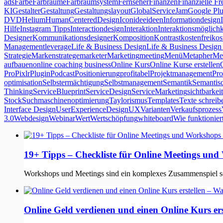
ads
Farbe
Farbräume
Farbraumsystem
Fernseher
Finanzen
Finanzielle Fre
KI
Gestalter
Gestaltung
Gestaltungslayout
GlobalServiceJam
Google Plu
DVD
Helium
HumanCenteredDesign
Icon
idee
ideen
Informationdesign
Hilfe
Instagram Tipps
Interactiondesign
Interaktion
Interaktionsmöglichk
Designer
Kommunikationsdesigner
Komposition
Kontrast
kostenfrei
kos
Management
leverage
Life & Business Design
Life & Business Design
Strategie
Markenstratege
marketer
Marketing
meeting
Menü
Metapher
Me
aufbauen
online coaching business
Online Kurs
Online Kurse erstellen
Pro
Pixlr
Plugin
Podcast
Positionierung
profitabel
Projektmanagement
Pro
optimisation
Selbstermächtigung
Selbstmanagement
Semantik
Semantis
Thinking
ServiceBlueprint
ServiceDesign
ServiceMarketing
sichtbarkeit
Stock
Suchmaschinenoptimierung
Taylorismus
Templates
Texte schreib
Interface Design
UserExperienceDesign
UX
Varianten
Verkaufsprozess
3.0
Webdesign
Webinar
Wert
Wertschöpfung
whiteboard
Wie funktionier
19+ Tipps – Checkliste für Online Meetings und
Workshops und Meetings sind ein komplexes Zusammenspiel soz
Online Geld verdienen und einen Online Kurs er