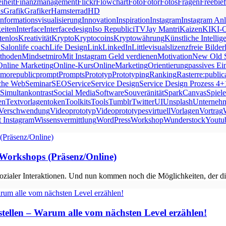
iheit
Finanzmanagement
Flickr
Flowchart
Foto
Fotor
Fotos
Fragen
Freebie
s
Grafik
Grafiker
Hamsterrad
HD
Informationsvisualisierung
Innovation
Inspiration
Instagram
Instagram Anl
eiten
Interface
Interfacedesign
Iso Republic
iTV
Jay Mantri
Kaizen
KI
KI-
tenlos
Kreativität
Krypto
Kryptocoins
Kryptowährung
Künstliche Intellig
 Salon
life coach
Life Design
Link
LinkedIn
Littlevisuals
lizenzfreie Bilder
thoden
Mindset
miro
Mit Instagram Geld verdienen
Motivation
New Old 
Online Marketing
Online-Kurs
OnlineMarketing
Orientierung
passives E
morepublic
prompt
Prompts
Prototyp
Prototyping
Ranking
Raster
re:public
che Web
Seminar
SEO
Service
Service Design
Service Design Prozess 4+
Simultankontrast
Social Media
Software
Souveränität
SparkCanvas
Spiele
en
Textvorlagen
token
Toolkits
Tools
Tumblr
Twitter
UI
Unsplash
Unterneh
Verschwendung
Videoprototyp
Videoprototypes
virtuell
Vorlagen
Vortrag
t Instagram
Wissensvermittlung
WordPress
Workshop
Wunderstock
Youtu
 Workshops (Präsenz/Online)
ialer Interaktionen. Und nun kommen noch die Möglichkeiten, der dig
stellen – Warum alle vom nächsten Level erzählen!