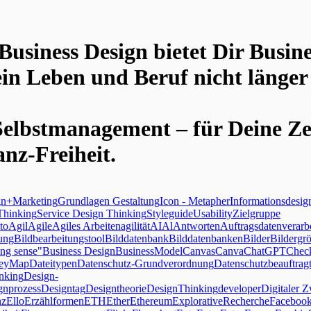
Business Design
bietet Dir Busin
in Leben und Beruf nicht länger
Selbstmanagement – für Deine Ze
anz-Freiheit.
gn+Marketing
Grundlagen Gestaltung
Icon - Metapher
Informationsdesig
Thinking
Service Design Thinking
Styleguide
Usability
Zielgruppe
to
Agil
Agile
Agiles Arbeiten
agilität
AI
Al
Antworten
Auftragsdatenverarb
ung
Bildbearbeitungstool
Bilddatenbank
Bilddatenbanken
Bilder
Bildergr
ng sense"
Business Design
BusinessModelCanvas
Canva
ChatGPT
Check
neyMap
Dateitypen
Datenschutz-Grundverordnung
Datenschutzbeauftragt
nking
Design-
gnprozess
Designtag
Designtheorie
DesignThinking
developer
Digitaler Z
nz
Ello
Erzählformen
ETH
Ether
Ethereum
ExplorativeRecherche
Faceboo