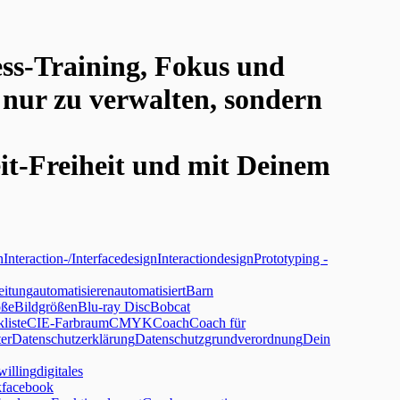
ess-Training, Fokus und
 nur zu verwalten, sondern
it-Freiheit und mit Deinem
n
Interaction-/Interfacedesign
Interactiondesign
Prototyping -
eitung
automatisieren
automatisiert
Barn
öße
Bildgrößen
Blu-ray Disc
Bobcat
liste
CIE-Farbraum
CMYK
Coach
Coach für
er
Datenschutzerklärung
Datenschutzgrundverordnung
Dein
willing
digitales
k
facebook