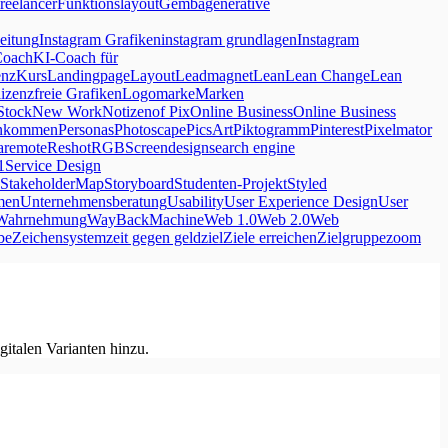
freelancer
Funktionslayout
Gemba
generative
eitung
Instagram Grafiken
instagram grundlagen
Instagram
Coach
KI-Coach für
enz
Kurs
Landingpage
Layout
Leadmagnet
Lean
Lean Change
Lean
lizenzfreie Grafiken
Logo
marke
Marken
Stock
New Work
Notizen
of Pix
Online Business
Online Business
inkommen
Personas
Photoscape
PicsArt
Piktogramm
Pinterest
Pixelmator
a
remote
Reshot
RGB
Screendesign
search engine
1
Service Design
StakeholderMap
Storyboard
Studenten-Projekt
Styled
men
Unternehmensberatung
Usability
User Experience Design
User
Wahrnehmung
WayBackMachine
Web 1.0
Web 2.0
Web
be
Zeichensystem
zeit gegen geld
ziel
Ziele erreichen
Zielgruppe
zoom
italen Varianten hinzu.