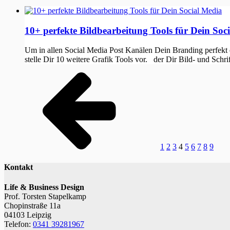
10+ perfekte Bildbearbeitung Tools für Dein Soc
Um in allen Social Media Post Kanälen Dein Branding perfekt er
stelle Dir 10 weitere Grafik Tools vor. der Dir Bild- und Schrif
1
2
3
4
5
6
7
8
9
Kontakt
Life & Business Design
Prof. Torsten Stapelkamp
Chopinstraße 11a
04103 Leipzig
Telefon:
0341 39281967