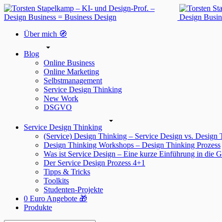
Über mich 🧭
Blog
Online Business
Online Marketing
Selbstmanagement
Service Design Thinking
New Work
DSGVO
Service Design Thinking
(Service) Design Thinking – Service Design vs. Design
Design Thinking Workshops – Design Thinking Prozess
Was ist Service Design – Eine kurze Einführung in die G
Der Service Design Prozess 4+1
Tipps & Tricks
Toolkits
Studenten-Projekte
0 Euro Angebote 🎁
Produkte