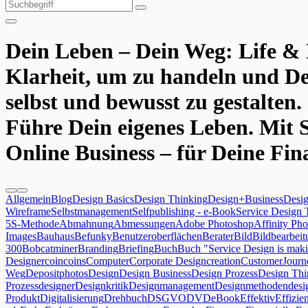
Suchen
Suchen
nach:
Dein Leben – Dein Weg: Life & 
Klarheit, um zu handeln und De
selbst und bewusst zu gestalten.
Führe Dein eigenes Leben.
Mit 
Online Business – für Deine Fin
Allgemein
Blog
Design Basics
Design Thinking
Design+Business
Desi
Wireframe
Selbstmanagement
Selfpublishing - e-Book
Service Design 
5S-Methode
Abmahnung
Abmessungen
Adobe Photoshop
Affinity Pho
Images
Bauhaus
Befunky
Benutzeroberflächen
Berater
Bild
Bildbearbeit
300
Bobcatminer
Branding
Briefing
Buch
Buch "Service Design is maki
Designer
coin
coins
Computer
Corporate Design
creation
CustomerJour
Weg
Depositphotos
Design
Design Business
Design Prozess
Design Thi
Prozess
designer
Designkritik
Designmanagement
Designmethoden
desi
Produkt
Digitalisierung
Drehbuch
DSGVO
DVD
eBook
Effektiv
Effizie