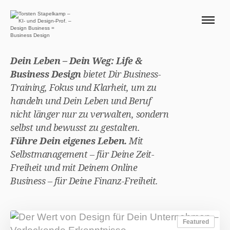
ÜBER MICH 🧭
BLOG
Dein Leben – Dein Weg: Life &
SERVICE DESIGN THINKING
Business Design
bietet Dir Business-
0 EURO ANGEBOTE 🎁
Training, Fokus und Klarheit, um zu
handeln und Dein Leben und Beruf
PRODUKTE
nicht länger nur zu verwalten, sondern
selbst und bewusst zu gestalten.
Führe Dein eigenes Leben.
Mit
Suchen nach:
Selbstmanagement – für Deine Zeit-
Suc
Freiheit und mit Deinem Online
Business – für Deine Finanz-Freiheit.
Featured