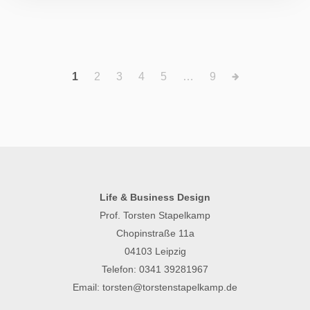
1
2
3
4
5
…
9
Life & Business Design
Prof. Torsten Stapelkamp
Chopinstraße 11a
04103 Leipzig
Telefon:
0341 39281967
Email:
torsten@torstenstapelkamp.de